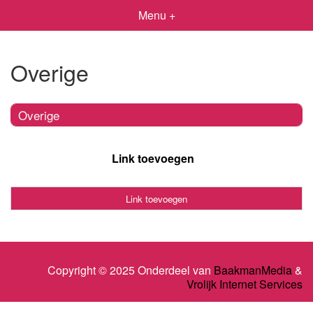
Menu +
Overige
Overige
Link toevoegen
Link toevoegen
Copyright © 2025 Onderdeel van
BaakmanMedia
&
Vrolijk Internet Services